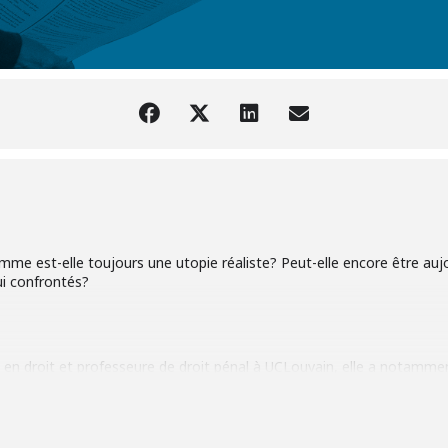
omme est-elle toujours une utopie réaliste? Peut-elle encore être auj
i confrontés?
en droit et professeure de droit pénal à UCLouvain, elle a notamme
titut international des droits de l’homme – Fondation R. Cassin. Elle
n et de promotion des droits humains. Elle vient à La Cité Miroir pour
iverselle. Une occasion de questionner les droits à raviver et à remet