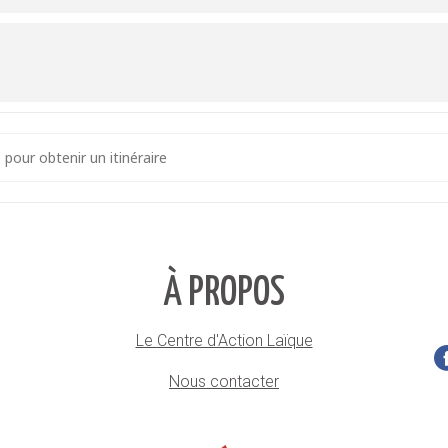
mains, un levier d’actions pour (re)faire société? [36Hd39F71]
À PROPOS
Le Centre d'Action Laïque
Nous contacter