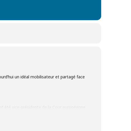
ourd’hui un idéal mobilisateur et partagé face
nt été vice-présidente de la Cour européenne
 alimente depuis de nombreuses années la
 interroger ces droits et libertés, les menaces
tre au centre du débat pour faire société.