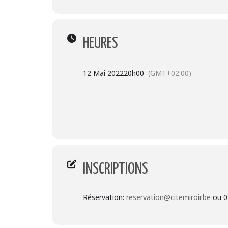
PAF:
HEURES
Prix libre et conscient
ÉVÉNEMENT FACEBOOK:
12 Mai 2022
20h00
(GMT+02:00)
https://fb.me/e/272MlIa8V
INSCRIPTIONS
Réservation:
reservation@citemiroir.be
ou 0