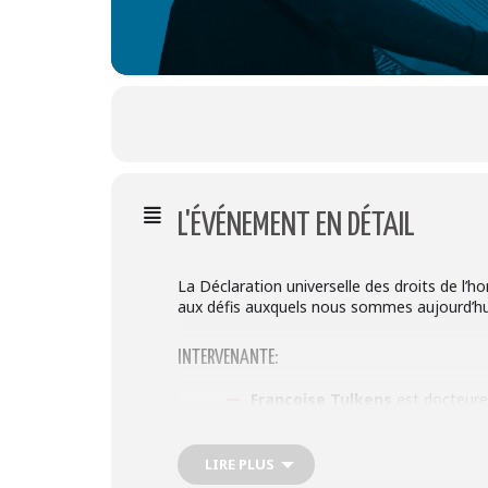
L'ÉVÉNEMENT EN DÉTAIL
La Déclaration universelle des droits de l’h
aux défis auxquels nous sommes aujourd’hu
INTERVENANTE:
Françoise Tulkens
est docteure 
des droits de l’homme et de l’ins
réflexion en matière de protectio
LIRE PLUS
qui les guettent et leur portée un