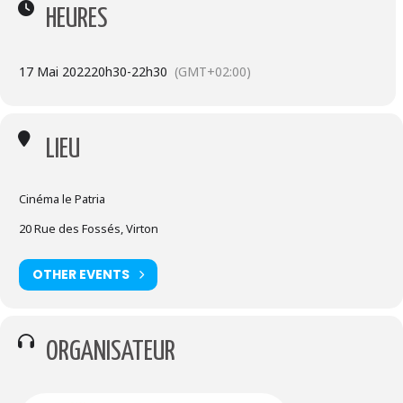
importance incontournable.
HEURES
La projection sera suivie d’une rencontre avec la Maison Arc-en-Ciel
de la province de Luxembourg, service du CAL/Luxembourg ASBL.
17 Mai 2022
20h30
-
22h30
(GMT+02:00)
PAF:
6,50€
LIEU
INFOS ET CONTACTS:
Cinéma le Patria
061.22.50.60
20 Rue des Fossés, Virton
courrier@cal-luxembourg.be
OTHER EVENTS
ÉVÉNEMENT FACEBOOK:
https://fb.me/e/4gU2du0fn
ORGANISATEUR