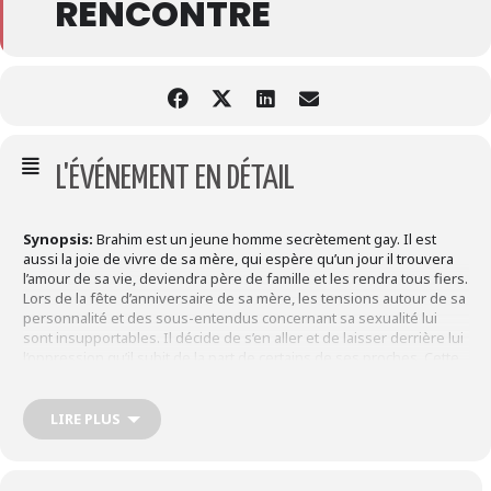
RENCONTRE
L'ÉVÉNEMENT EN DÉTAIL
Synopsis:
Brahim est un jeune homme secrètement gay. Il est
aussi la joie de vivre de sa mère, qui espère qu’un jour il trouvera
l’amour de sa vie, deviendra père de famille et les rendra tous fiers.
Lors de la fête d’anniversaire de sa mère, les tensions autour de sa
personnalité et des sous-entendus concernant sa sexualité lui
sont insupportables. Il décide de s’en aller et de laisser derrière lui
l’oppression qu’il subit de la part de certains de ses proches. Cette
nuit-là, une rencontre terrible va à jamais sceller son destin.
LIRE PLUS
Inspiré de l’assassinat d’Ihsane Jarfi en avril 2012, ce jeune liégeois
victime d’un crime homophobe et raciste, le premier crime qualifié
comme tel en Belgique, « Animals » est un film d’une tension très
souvent insoutenable mais d’une force remarquable et d’une