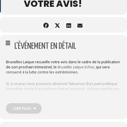
VOTRE AVIS!
L'ÉVÉNEMENT EN DÉTAIL
Bruxelles Laïque recueille votre avis dans le cadre de la publication
de son prochain trimestriel, le
Bruxelles Laïque Echos
, qui sera
consacré à la lutte contre les extrémismes.
Si, à ce jour, nous pouvons observer l’absence d’un parti politique
d’extrême droite francophone fort et structuré, cela ne signifie pas
que l’idéologie d’extrême droite n’existe pas en Communauté
française.
LIRE PLUS
Dès lors… Où ces idées trouvent-elles refuge? Où s’expriment-
elles? Par quels canaux?