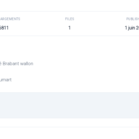
HARGEMENTS
FILES
PUBLIS
6811
1
1 juin 
té Brabant wallon
oumart