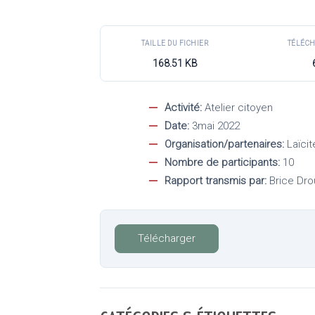
TAILLE DU FICHIER
TÉLÉC
168.51 KB
Activité:
Atelier citoyen
Date:
3mai 2022
Organisation/partenaires:
Laïci
Nombre de participants:
10
Rapport transmis par:
Brice Dr
Télécharger